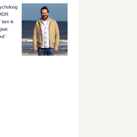
sycholoog
EMDR
 ben ik
jaar.
ut’.